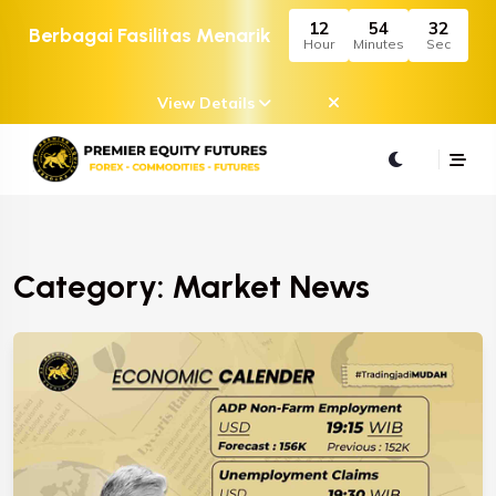
12
54
32
Berbagai Fasilitas Menarik
Hour
Minutes
Sec
View Details
Category: Market News