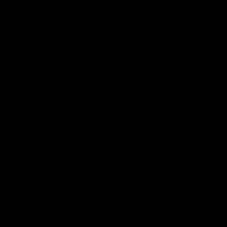
Login
Sign up
etentuan Layanan
h