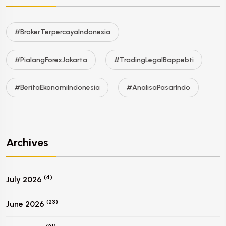
#BrokerTerpercayaIndonesia
#PialangForexJakarta
#TradingLegalBappebti
#BeritaEkonomiIndonesia
#AnalisaPasarIndo
Archives
(4)
July 2026
(23)
June 2026