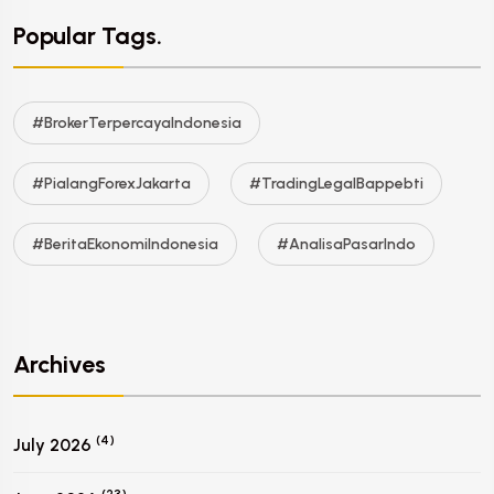
Popular Tags.
#BrokerTerpercayaIndonesia
#PialangForexJakarta
#TradingLegalBappebti
#BeritaEkonomiIndonesia
#AnalisaPasarIndo
Archives
(4)
July 2026
(23)