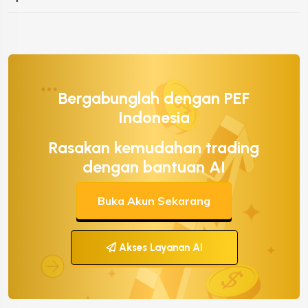
Bergabunglah dengan PEF
Indonesia
Rasakan kemudahan trading
dengan bantuan AI
Buka Akun Sekarang
Akses Layanan AI