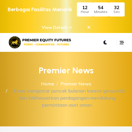
12
54
32
Berbagai Fasilitas Menarik
Hour
Minutes
Sec
View Details
Premier News
Home
Premier News
Emas mengincar puncak bulanan karena geopolitik
dan kekhawatiran perdagangan mendukung
permintaan aset aman.