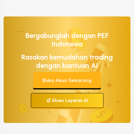
Bergabunglah dengan PEF
Indonesia
Rasakan kemudahan trading
dengan bantuan AI
Buka Akun Sekarang
Akses Layanan AI