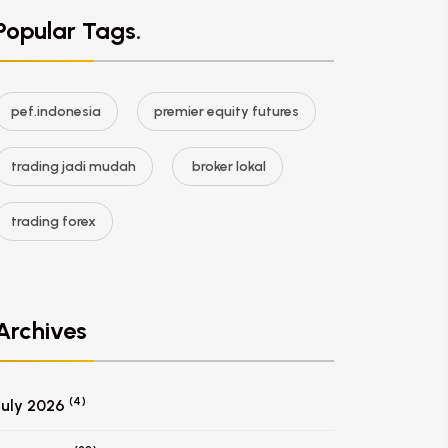
Popular Tags.
pef.indonesia
premier equity futures
trading jadi mudah
broker lokal
trading forex
Archives
(4)
July 2026