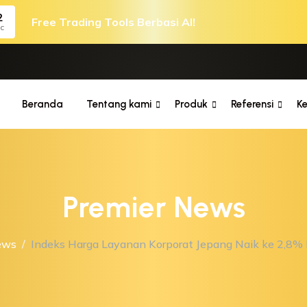
2
Free Trading Tools Berbasi AI!
c
Beranda
Tentang kami
Produk
Referensi
K
Premier News
ews
Indeks Harga Layanan Korporat Jepang Naik ke 2,8% 