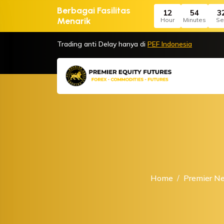
Berbagai Fasilitas
12
54
3
Menarik
Hour
Minutes
Se
Trading anti Delay hanya di
PEF Indonesia
Home
Premier N