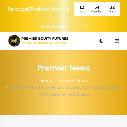
12
54
32
Berbagai Fasilitas Menarik
Hour
Minutes
Sec
View Details
Premier News
Home
Premier News
EURUSD Bertahan Positif di Atas 1,0750 Jelang Data
IMP dan IHP Zona Euro