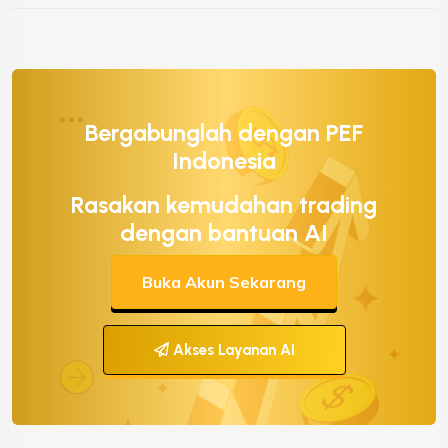
Bergabunglah dengan PEF
Indonesia
Rasakan kemudahan trading
dengan bantuan AI
Buka Akun Sekarang
Akses Layanan AI