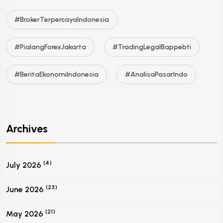
#BrokerTerpercayaIndonesia
#PialangForexJakarta
#TradingLegalBappebti
#BeritaEkonomiIndonesia
#AnalisaPasarIndo
Archives
(4)
July 2026
(23)
June 2026
(21)
May 2026