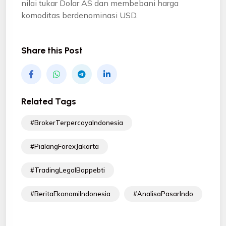
nilai tukar Dolar AS dan membebani harga
komoditas berdenominasi USD.
Share this Post
Related Tags
#BrokerTerpercayaIndonesia
#PialangForexJakarta
#TradingLegalBappebti
#BeritaEkonomiIndonesia
#AnalisaPasarIndo