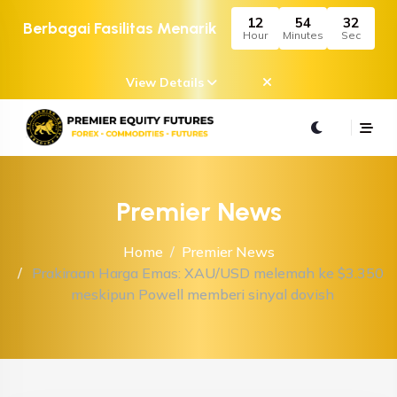
12
54
32
Berbagai Fasilitas Menarik
Hour
Minutes
Sec
View Details
Premier News
Home
Premier News
Prakiraan Harga Emas: XAU/USD melemah ke $3.350
meskipun Powell memberi sinyal dovish