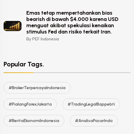
Emas tetap mempertahankan bias
bearish di bawah $4.000 karena USD
menguat akibat spekulasi kenaikan
stimulus Fed dan risiko terkait Iran.
By PEF Indonesia
Popular Tags.
#BrokerTerpercayaIndonesia
#PialangForexJakarta
#TradingLegalBappebti
#BeritaEkonomiIndonesia
#AnalisaPasarIndo