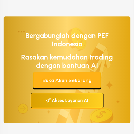
Bergabunglah dengan PEF
Indonesia
Rasakan kemudahan trading
dengan bantuan AI
Buka Akun Sekarang
Akses Layanan AI