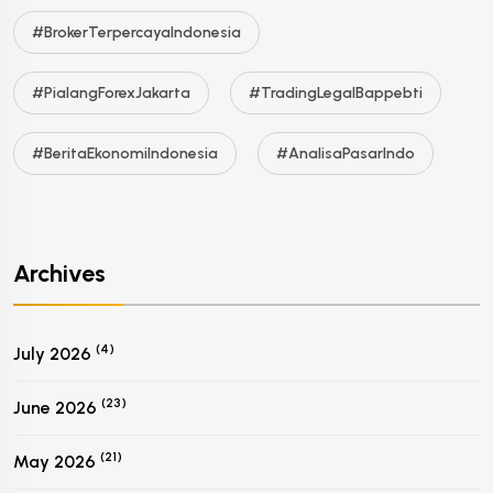
#BrokerTerpercayaIndonesia
#PialangForexJakarta
#TradingLegalBappebti
#BeritaEkonomiIndonesia
#AnalisaPasarIndo
Archives
(4)
July 2026
(23)
June 2026
(21)
May 2026