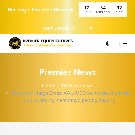
12
54
32
Berbagai Fasilitas Menarik
Hour
Minutes
Sec
View Details
Premier News
Home
Premier News
Prakiraan Harga Emas: XAU/USD bertahan di bawah
$3.350 seiring meredanya perang dagang