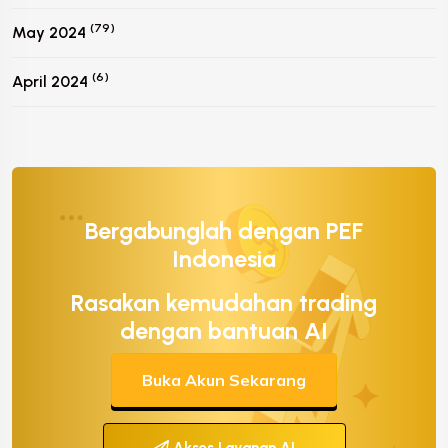
(79)
May 2024
(6)
April 2024
Bergabunglah dengan PEF
Indonesia
Rasakan kemudahan trading
dengan bantuan AI
Buka Akun Sekarang
Akses Layanan AI