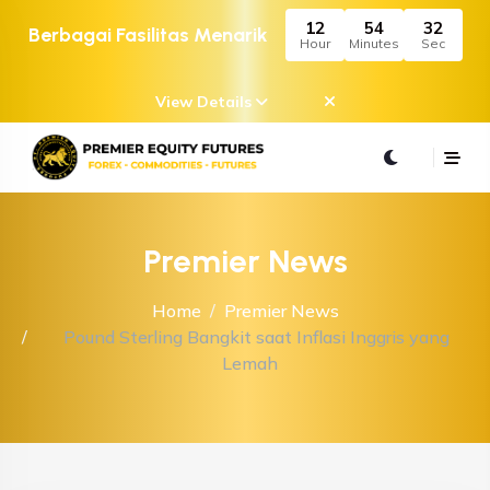
12
54
32
Berbagai Fasilitas Menarik
Hour
Minutes
Sec
View Details
Premier News
Home
Premier News
Pound Sterling Bangkit saat Inflasi Inggris yang
Lemah