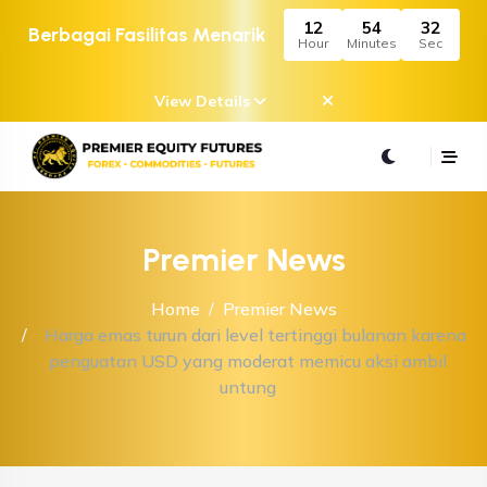
12
54
32
Berbagai Fasilitas Menarik
Hour
Minutes
Sec
View Details
Premier News
Home
Premier News
Harga emas turun dari level tertinggi bulanan karena
penguatan USD yang moderat memicu aksi ambil
untung