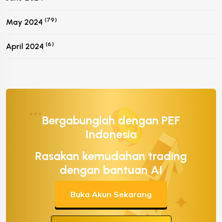
(79)
May 2024
(6)
April 2024
Bergabunglah dengan PEF
Indonesia
Rasakan kemudahan trading
dengan bantuan AI
Buka Akun Sekarang