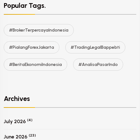
Popular Tags.
#BrokerTerpercayaIndonesia
#PialangForexJakarta
#TradingLegalBappebti
#BeritaEkonomiIndonesia
#AnalisaPasarIndo
Archives
(4)
July 2026
(23)
June 2026