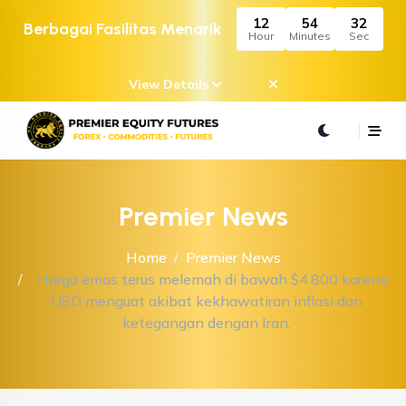
12
54
32
Berbagai Fasilitas Menarik
Hour
Minutes
Sec
View Details
Premier News
Home
Premier News
Harga emas terus melemah di bawah $4.800 karena
USD menguat akibat kekhawatiran inflasi dan
ketegangan dengan Iran.