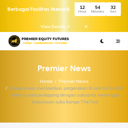
12
54
32
Berbagai Fasilitas Menarik
Hour
Minutes
Sec
View Details
Premier News
Home
Premier News
Harga emas memperluas pergerakan di sekitar $4.600
karena para pedagang dengan saksama menunggu
keputusan suku bunga The Fed.