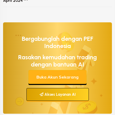
April 2024
Bergabunglah dengan PEF
Indonesia
Rasakan kemudahan trading
dengan bantuan AI
Buka Akun Sekarang
Akses Layanan AI