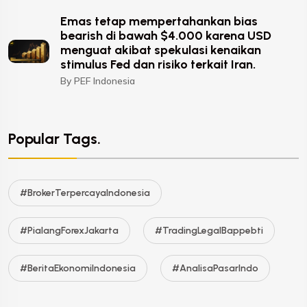
Emas tetap mempertahankan bias
bearish di bawah $4.000 karena USD
menguat akibat spekulasi kenaikan
stimulus Fed dan risiko terkait Iran.
By PEF Indonesia
Popular Tags.
#BrokerTerpercayaIndonesia
#PialangForexJakarta
#TradingLegalBappebti
#BeritaEkonomiIndonesia
#AnalisaPasarIndo