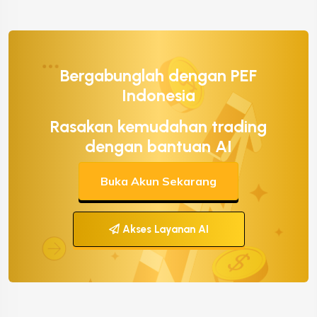
Bergabunglah dengan PEF
Indonesia
Rasakan kemudahan trading
dengan bantuan AI
Buka Akun Sekarang
Akses Layanan AI