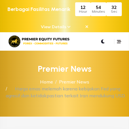
12
54
32
Berbagai Fasilitas Menarik
Hour
Minutes
Sec
View Details
Premier News
Home
Premier News
Harga emas melemah karena kebijakan Fed yang
agresif dan ketidakpastian terkait Iran mendukung USD.