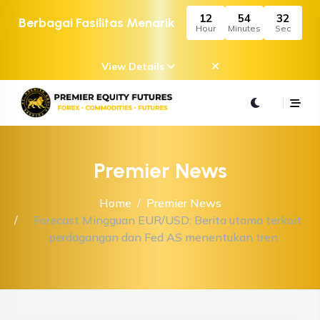
12
54
32
Berbagai Fasilitas Menarik
Hour
Minutes
Sec
View Details
Premier News
Home
Premier News
Forecast Mingguan EUR/USD: Berita utama terkait
perdagangan dan Fed AS menentukan tren