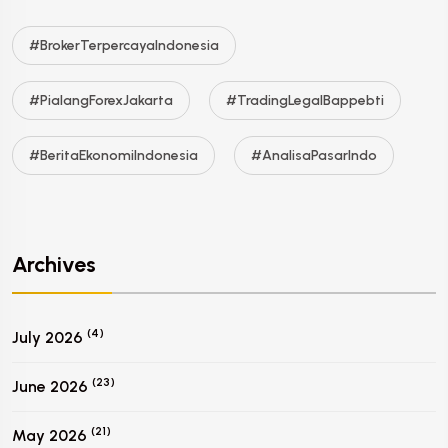
#BrokerTerpercayaIndonesia
#PialangForexJakarta
#TradingLegalBappebti
#BeritaEkonomiIndonesia
#AnalisaPasarIndo
Archives
(4)
July 2026
(23)
June 2026
(21)
May 2026