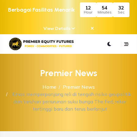
12
54
32
Berbagai Fasilitas Menarik
Hour
Minutes
Sec
View Details
Premier News
Home
Premier News
Emas memperpanjang reli di tengah risiko geopolitik
dan taruhan penurunan suku bunga The Fed; rekor
tertinggi baru dan terus berlanjut