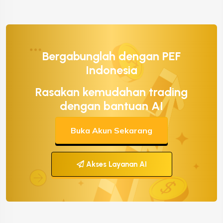
Bergabunglah dengan PEF
Indonesia
Rasakan kemudahan trading
dengan bantuan AI
Buka Akun Sekarang
Akses Layanan AI