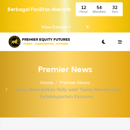
12
54
32
Berbagai Fasilitas Menarik
Hour
Minutes
Sec
View Details
Premier News
Home
Premier News
Emas Melanjutkan Rally saat Trump Memberikan
Ketidakpastian Ekonomi