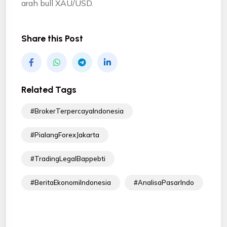
arah bull XAU/USD.
Share this Post
Related Tags
#BrokerTerpercayaIndonesia
#PialangForexJakarta
#TradingLegalBappebti
#BeritaEkonomiIndonesia
#AnalisaPasarIndo