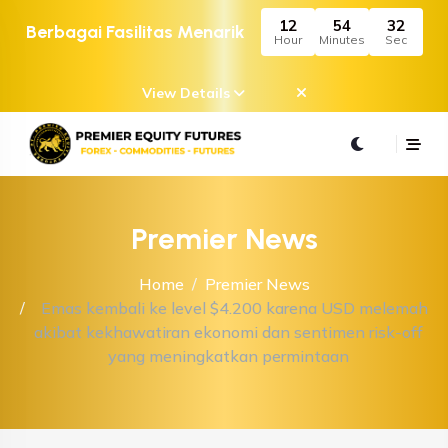
12
54
32
Berbagai Fasilitas Menarik
Hour
Minutes
Sec
View Details
Premier News
Home
Premier News
Emas kembali ke level $4.200 karena USD melemah
akibat kekhawatiran ekonomi dan sentimen risk-off
yang meningkatkan permintaan