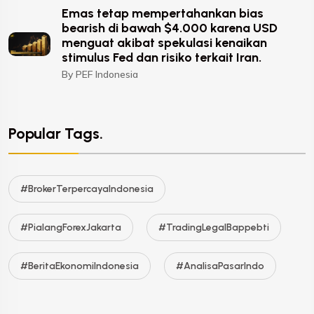
Emas tetap mempertahankan bias
bearish di bawah $4.000 karena USD
menguat akibat spekulasi kenaikan
stimulus Fed dan risiko terkait Iran.
By PEF Indonesia
Popular Tags.
#BrokerTerpercayaIndonesia
#PialangForexJakarta
#TradingLegalBappebti
#BeritaEkonomiIndonesia
#AnalisaPasarIndo