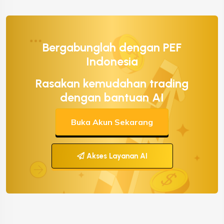
Bergabunglah dengan PEF
Indonesia
Rasakan kemudahan trading
dengan bantuan AI
Buka Akun Sekarang
Akses Layanan AI