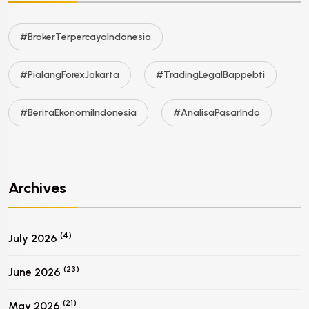
#BrokerTerpercayaIndonesia
#PialangForexJakarta
#TradingLegalBappebti
#BeritaEkonomiIndonesia
#AnalisaPasarIndo
Archives
(4)
July 2026
(23)
June 2026
(21)
May 2026