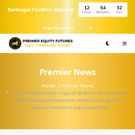
12
54
32
Berbagai Fasilitas Menarik
Hour
Minutes
Sec
View Details
Premier News
Home
Premier News
$4.300: Harga emas stagnan di dekat level terendah
Maret karena kekhawatiran inflasi meningkatkan
spekulasi kenaikan suku bunga Fed.